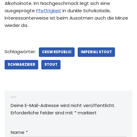
Alkoholnote. Im Nachgeschmack legt sich eine
ausgeprägte
Pfeffrigkeit
in dunkle Schokolade,
interessanterweise ist beim Ausatmen auch die Minze
wieder da.
Schlagwörter:
CREW REPUBLIC
IMPERIAL STOUT
SCHWARZBIER
STOUT
Schreibe einen Kommentar
Deine E-Mail-Adresse wird nicht veröffentlicht.
Erforderliche Felder sind mit
*
markiert
Name
*