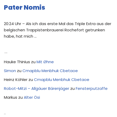
Pater Nomis
20:24 Uhr – Als ich das erste Mal das Triple Extra aus der
belgischen Trappistenbrauerei Rochefort getrunken
habe, hat mich …
Neue Kommentare
Hauke Thinius
zu
Mit Øhne
Simon
zu
Cmapblu Menbhuk Cbetaoe
Heinz Köhler
zu
Cmapblu Menbhuk Cbetaoe
Robot-Mitzi – Allgäuer Bärenjäger
zu
Fensterputzaffe
Markus
zu
Alter Ösi
Kostprobe