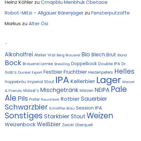
Heinz Köhler
zu
Cmapblu Menbhuk Cbetaoe
Robot-Mitzi – Allgäuer Bärenjäger
zu
Fensterputzaffe
Markus
zu
Alter Ösi
Kostprobe
Bio
Alkoholfrei
Blech.Brut
Atelier Vrai
Berg Brauerei
Blond
Bock
Doppelbock
Double IPA
Brauerei Lemke
Dr.
BrewDog
Helles
Festbier
Fruchtbier
Gab‘s
Heidenpeters
Dunkel
Export
IPA
Lager
Kellerbier
Hoppebräu
Imperial Stout
Maisel
Pale
Mischgetränk
NEIPA
Maisel´s
Märzen
& Friends
Ale
Pils
Sauerbier
Rotbier
Porter
Rauchbier
Schwarzbier
Session IPA
Schäffler Bräu
Sonstiges
Weizen
Starkbier
Stout
Weißbier
Weizenbock
Zwickl
Überquell