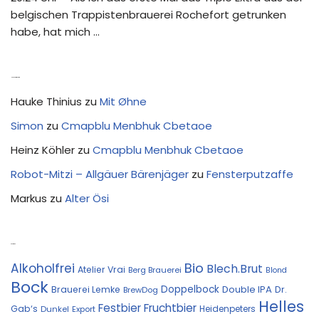
belgischen Trappistenbrauerei Rochefort getrunken
habe, hat mich …
Neue Kommentare
Hauke Thinius
zu
Mit Øhne
Simon
zu
Cmapblu Menbhuk Cbetaoe
Heinz Köhler
zu
Cmapblu Menbhuk Cbetaoe
Robot-Mitzi – Allgäuer Bärenjäger
zu
Fensterputzaffe
Markus
zu
Alter Ösi
Kostprobe
Bio
Alkoholfrei
Blech.Brut
Atelier Vrai
Berg Brauerei
Blond
Bock
Doppelbock
Double IPA
Brauerei Lemke
Dr.
BrewDog
Helles
Festbier
Fruchtbier
Gab‘s
Heidenpeters
Dunkel
Export