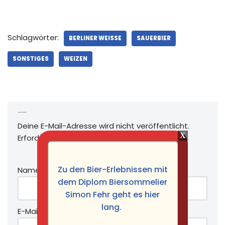
Schlagwörter:
BERLINER WEISSE
SAUERBIER
SONSTIGES
WEIZEN
Schreibe einen Kommentar
Deine E-Mail-Adresse wird nicht veröffentlicht.
Erforderliche Felder sind mit
*
markiert
Zu den Bier-Erlebnissen mit
Name
*
dem Diplom Biersommelier
Simon Fehr geht es hier
lang.
E-Mail-Adresse
*