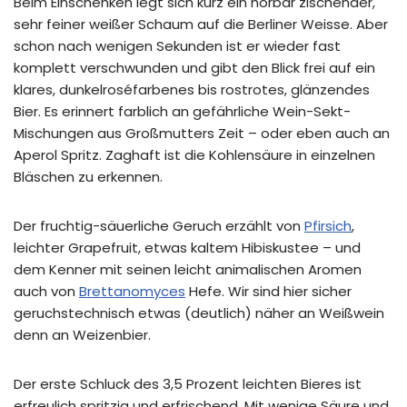
Beim Einschenken legt sich kurz ein hörbar zischender,
sehr feiner weißer Schaum auf die Berliner Weisse. Aber
schon nach wenigen Sekunden ist er wieder fast
komplett verschwunden und gibt den Blick frei auf ein
klares, dunkelroséfarbenes bis rostrotes, glänzendes
Bier. Es erinnert farblich an gefährliche Wein-Sekt-
Mischungen aus Großmutters Zeit – oder eben auch an
Aperol Spritz. Zaghaft ist die Kohlensäure in einzelnen
Bläschen zu erkennen.
Der fruchtig-säuerliche Geruch erzählt von
Pfirsich
,
leichter Grapefruit, etwas kaltem Hibiskustee – und
dem Kenner mit seinen leicht animalischen Aromen
auch von
Brettanomyces
Hefe. Wir sind hier sicher
geruchstechnisch etwas (deutlich) näher an Weißwein
denn an Weizenbier.
Der erste Schluck des 3,5 Prozent leichten Bieres ist
erfreulich spritzig und erfrischend. Mit wenige Säure und