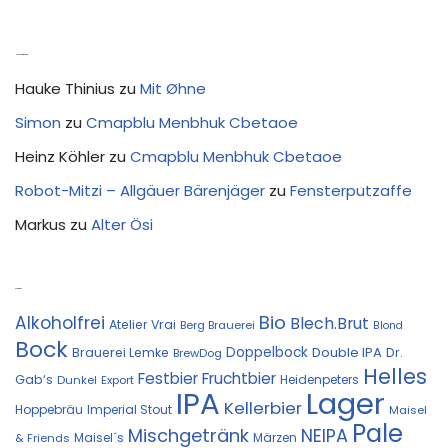
Neue Kommentare
Hauke Thinius
zu
Mit Øhne
Simon
zu
Cmapblu Menbhuk Cbetaoe
Heinz Köhler
zu
Cmapblu Menbhuk Cbetaoe
Robot-Mitzi – Allgäuer Bärenjäger
zu
Fensterputzaffe
Markus
zu
Alter Ösi
Kostprobe
Bio
Alkoholfrei
Blech.Brut
Atelier Vrai
Berg Brauerei
Blond
Bock
Doppelbock
Double IPA
Brauerei Lemke
Dr.
BrewDog
Helles
Festbier
Fruchtbier
Gab‘s
Heidenpeters
Dunkel
Export
IPA
Lager
Kellerbier
Hoppebräu
Imperial Stout
Maisel
Pale
Mischgetränk
NEIPA
Maisel´s
Märzen
& Friends