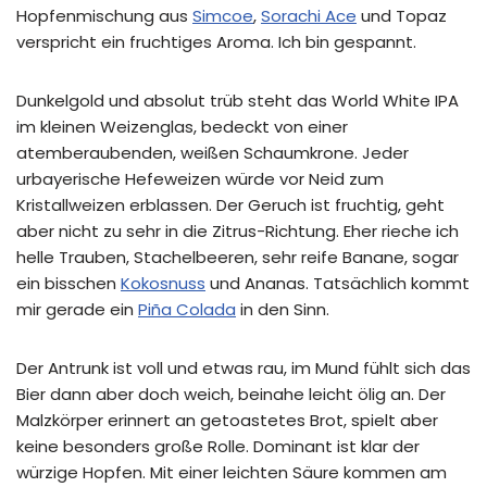
Hopfenmischung aus
Simcoe
,
Sorachi Ace
und Topaz
verspricht ein fruchtiges Aroma. Ich bin gespannt.
Dunkelgold und absolut trüb steht das World White IPA
im kleinen Weizenglas, bedeckt von einer
atemberaubenden, weißen Schaumkrone. Jeder
urbayerische Hefeweizen würde vor Neid zum
Kristallweizen erblassen. Der Geruch ist fruchtig, geht
aber nicht zu sehr in die Zitrus-Richtung. Eher rieche ich
helle Trauben, Stachelbeeren, sehr reife Banane, sogar
ein bisschen
Kokosnuss
und Ananas. Tatsächlich kommt
mir gerade ein
Piña Colada
in den Sinn.
Der Antrunk ist voll und etwas rau, im Mund fühlt sich das
Bier dann aber doch weich, beinahe leicht ölig an. Der
Malzkörper erinnert an getoastetes Brot, spielt aber
keine besonders große Rolle. Dominant ist klar der
würzige Hopfen. Mit einer leichten Säure kommen am