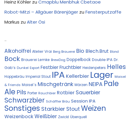
Heinz Köhler
zu
Cmapblu Menbhuk Cbetaoe
Robot-Mitzi – Allgäuer Bärenjäger
zu
Fensterputzaffe
Markus
zu
Alter Ösi
Kostprobe
Bio
Alkoholfrei
Blech.Brut
Atelier Vrai
Berg Brauerei
Blond
Bock
Doppelbock
Double IPA
Brauerei Lemke
Dr.
BrewDog
Helles
Festbier
Fruchtbier
Gab‘s
Heidenpeters
Dunkel
Export
IPA
Lager
Kellerbier
Hoppebräu
Imperial Stout
Maisel
Pale
Mischgetränk
NEIPA
Maisel´s
Märzen
& Friends
Ale
Pils
Sauerbier
Rotbier
Porter
Rauchbier
Schwarzbier
Session IPA
Schäffler Bräu
Sonstiges
Weizen
Starkbier
Stout
Weißbier
Weizenbock
Zwickl
Überquell