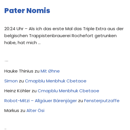
Pater Nomis
20:24 Uhr – Als ich das erste Mal das Triple Extra aus der
belgischen Trappistenbrauerei Rochefort getrunken
habe, hat mich …
Neue Kommentare
Hauke Thinius
zu
Mit Øhne
Simon
zu
Cmapblu Menbhuk Cbetaoe
Heinz Köhler
zu
Cmapblu Menbhuk Cbetaoe
Robot-Mitzi – Allgäuer Bärenjäger
zu
Fensterputzaffe
Markus
zu
Alter Ösi
Kostprobe