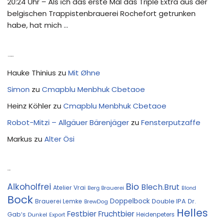
20:24 Uhr – Als ich das erste Mal das Triple Extra aus der
belgischen Trappistenbrauerei Rochefort getrunken
habe, hat mich …
Neue Kommentare
Hauke Thinius
zu
Mit Øhne
Simon
zu
Cmapblu Menbhuk Cbetaoe
Heinz Köhler
zu
Cmapblu Menbhuk Cbetaoe
Robot-Mitzi – Allgäuer Bärenjäger
zu
Fensterputzaffe
Markus
zu
Alter Ösi
Kostprobe
Bio
Alkoholfrei
Blech.Brut
Atelier Vrai
Berg Brauerei
Blond
Bock
Doppelbock
Double IPA
Brauerei Lemke
Dr.
BrewDog
Helles
Festbier
Fruchtbier
Gab‘s
Heidenpeters
Dunkel
Export